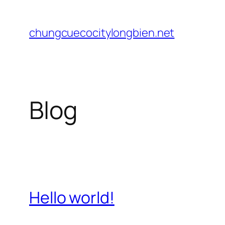
Chuyển
đến
chungcuecocitylongbien.net
phần
nội
dung
Blog
Hello world!